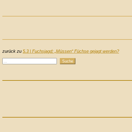
zurück zu
5.3 | Fuchsjagd: „Müssen“ Füchse gejagt werden?
Suchen
Suche