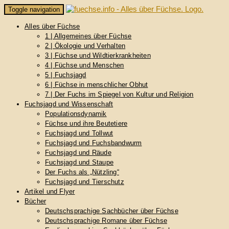
Skip
Toggle navigation
to
content
Alles über Füchse
1 | Allgemeines über Füchse
2 | Ökologie und Verhalten
3 | Füchse und Wildtierkrankheiten
4 | Füchse und Menschen
5 | Fuchsjagd
6 | Füchse in menschlicher Obhut
7 | Der Fuchs im Spiegel von Kultur und Religion
Fuchsjagd und Wissenschaft
Populationsdynamik
Füchse und ihre Beutetiere
Fuchsjagd und Tollwut
Fuchsjagd und Fuchsbandwurm
Fuchsjagd und Räude
Fuchsjagd und Staupe
Der Fuchs als „Nützling“
Fuchsjagd und Tierschutz
Artikel und Flyer
Bücher
Deutschsprachige Sachbücher über Füchse
Deutschsprachige Romane über Füchse