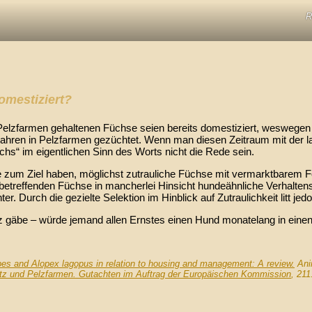
R
domestiziert?
in Pelzfarmen gehaltenen Füchse seien bereits domestiziert, weswege
 Jahren in Pelzfarmen gezüchtet. Wenn man diesen Zeitraum mit der 
chs“ im eigentlichen Sinn des Worts nicht die Rede sein.
e zum Ziel haben, möglichst zutrauliche Füchse mit vermarktbarem Fe
 betreffenden Füchse in mancherlei Hinsicht hundeähnliche Verhalten
rch die gezielte Selektion im Hinblick auf Zutraulichkeit litt jedoch
äbe – würde jemand allen Ernstes einen Hund monatelang in einen k
pes and Alopex lagopus in relation to housing and management: A review.
Anim
tz und Pelzfarmen. Gutachten im Auftrag der Europäischen Kommission
, 211