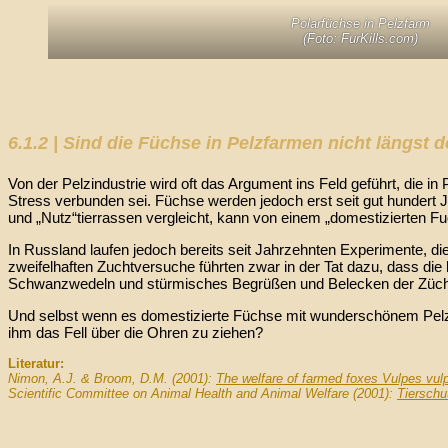
Polarfüchse in Pelzfarm
(Foto: FurKills.com)
6.1.2 | Sind die Füchse in Pelzfarmen nicht längst 
Von der Pelzindustrie wird oft das Argument ins Feld geführt, die 
Stress verbunden sei. Füchse werden jedoch erst seit gut hundert
und „Nutz“tierrassen vergleicht, kann von einem „domestizierten Fu
In Russland laufen jedoch bereits seit Jahrzehnten Experimente, di
zweifelhaften Zuchtversuche führten zwar in der Tat dazu, dass die
Schwanzwedeln und stürmisches Begrüßen und Belecken der Züchter. Du
Und selbst wenn es domestizierte Füchse mit wunderschönem Pelz g
ihm das Fell über die Ohren zu ziehen?
Literatur:
Nimon, A.J. & Broom, D.M. (2001):
The welfare of farmed foxes Vulpes vul
Scientific Committee on Animal Health and Animal Welfare (2001):
Tierschu