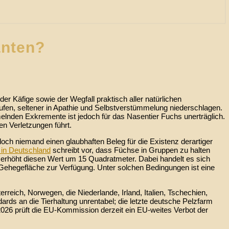
anten?
Käfige sowie der Wegfall praktisch aller natürlichen
fen, seltener in Apathie und Selbstverstümmelung niederschlagen.
melnden Exkremente ist jedoch für das Nasentier Fuchs unerträglich.
n Verletzungen führt.
ch niemand einen glaubhaften Beleg für die Existenz derartiger
 in Deutschland
schreibt vor, dass Füchse in Gruppen zu halten
erhöht diesen Wert um 15 Quadratmeter. Dabei handelt es sich
 Gehegefläche zur Verfügung. Unter solchen Bedingungen ist eine
rreich, Norwegen, die Niederlande, Irland, Italien, Tschechien,
dards an die Tierhaltung unrentabel; die letzte deutsche Pelzfarm
2026 prüft die EU-Kommission derzeit ein EU-weites Verbot der