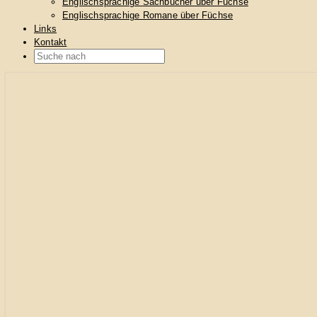
Englischsprachige Sachbücher über Füchse
Englischsprachige Romane über Füchse
Links
Kontakt
Search
Icon
… alles über Füchse
fuechse.info