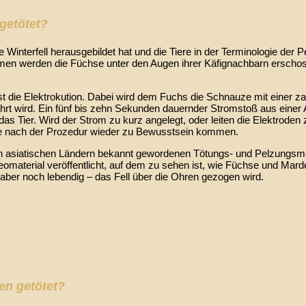
getötet?
nterfell herausgebildet hat und die Tiere in der Terminologie der Pel
rmen werden die Füchse unter den Augen ihrer Käfignachbarn erschos
st die Elektrokution. Dabei wird dem Fuchs die Schnauze mit einer 
ührt wird. Ein fünf bis zehn Sekunden dauernder Stromstoß aus einer
das Tier. Wird der Strom zu kurz angelegt, oder leiten die Elektroden
hse nach der Prozedur wieder zu Bewusstsein kommen.
en asiatischen Ländern bekannt gewordenen Tötungs- und Pelzungsm
aterial veröffentlicht, auf dem zu sehen ist, wie Füchse und Marde
, aber noch lebendig – das Fell über die Ohren gezogen wird.
men getötet?