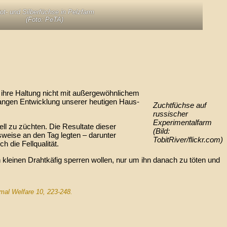
ot- und Silberfüchse in Pelzfarm
(Foto: PeTA)
n ihre Haltung nicht mit außergewöhnlichem
langen Entwicklung unserer heutigen Haus-
Zuchtfüchse auf
russischer
Experimentalfarm
ll zu züchten. Die Resultate dieser
(Bild:
sweise an den Tag legten – darunter
TobitRiver/flickr.com)
 die Fellqualität.
leinen Drahtkäfig sperren wollen, nur um ihn danach zu töten und
al Welfare 10, 223-248.
.