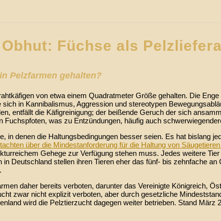
 Obhut: Füchse als Pelzliefer
in Pelzfarmen gehalten?
tkäfigen von etwa einem Quadratmeter Größe gehalten. Die Enge der 
e sich in Kannibalismus, Aggression und stereotypen Bewegungsabläu
en, entfällt die Käfigreinigung; der beißende Geruch der sich ansam
en Fuchspfoten, was zu Entzündungen, häufig auch schwerwiegendere
 in denen die Haltungsbedingungen besser seien. Es hat bislang jedo
tachten über die Mindestanforderung für die Haltung von Säugetieren
kturreichem Gehege zur Verfügung stehen muss. Jedes weitere Tier 
 in Deutschland stellen ihren Tieren eher das fünf- bis zehnfache an
.
men daher bereits verboten, darunter das Vereinigte Königreich, Öste
ucht zwar nicht explizit verboten, aber durch gesetzliche Mindeststan
enland wird die Pelztierzucht dagegen weiter betrieben. Stand März 