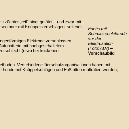
zzüchter „reif“ sind, getötet – und zwar mit
sen oder mit Knüppeln erschlagen, seltener
Fuchs mit
Schnauzenelektrode
vor der
zangenförmigen Elektrode verschlossen,
Elektrokution
 Autobatterie mit nachgeschaltetem
(Foto: ALV)
–
 zu schlecht (etwa bei trockenen
Vorschaubild
ethoden. Verschiedene Tierschutzorganisationen haben mit
rhunde mit Knüppelschlägen und Fußtritten malträtiert werden,