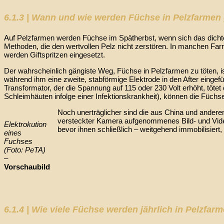
6.1.3 | Wann und wie werden Füchse in Pelzfarmen 
Auf Pelzfarmen werden Füchse im Spätherbst, wenn sich das dichte Wi
Methoden, die den wertvollen Pelz nicht zerstören. In manchen Fa
werden Giftspritzen eingesetzt.
Der wahrscheinlich gängiste Weg, Füchse in Pelzfarmen zu töten, i
während ihm eine zweite, stabförmige Elektrode in den After eingef
Transformator, der die Spannung auf 115 oder 230 Volt erhöht, tötet 
Schleimhäuten infolge einer Infektionskrankheit), können die Füc
Noch unerträglicher sind die aus China und ander
versteckter Kamera aufgenommenes Bild- und Videom
Elektrokution
bevor ihnen schließlich – weitgehend immobilisiert
eines
Fuchses
(Foto: PeTA)
–
Vorschaubild
6.1.4 | Wie viele Füchse werden jährlich in Pelzfar