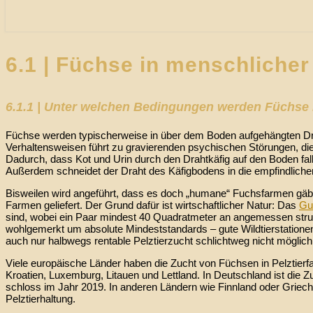
6.1
6.1 | Füchse in menschlicher
|
Füchse
in
menschlicher
6.1.1 | Unter welchen Bedingungen werden Füchse 
Obhut:
Füchse
Füchse werden typischerweise in über dem Boden aufgehängten Drah
als
Verhaltensweisen führt zu gravierenden psychischen Störungen, di
Pelzlieferanten?
Dadurch, dass Kot und Urin durch den Drahtkäfig auf den Boden fall
Außerdem schneidet der Draht des Käfigbodens in die empfindlich
Bisweilen wird angeführt, dass es doch „humane“ Fuchsfarmen gäbe,
Farmen geliefert. Der Grund dafür ist wirtschaftlicher Natur: Das
Gu
sind, wobei ein Paar mindest 40 Quadratmeter an angemessen stru
wohlgemerkt um absolute Mindeststandards – gute Wildtierstationen
auch nur halbwegs rentable Pelztierzucht schlichtweg nicht möglich
Viele europäische Länder haben die Zucht von Füchsen in Pelztierfar
Kroatien, Luxemburg, Litauen und Lettland. In Deutschland ist die Z
schloss im Jahr 2019. In anderen Ländern wie Finnland oder Griech
Pelztierhaltung.