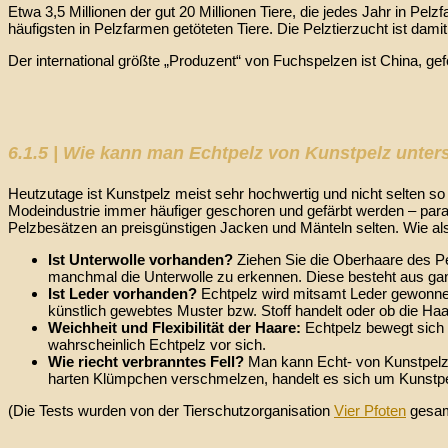
Etwa 3,5 Millionen der gut 20 Millionen Tiere, die jedes Jahr in Pe
häufigsten in Pelzfarmen getöteten Tiere. Die Pelztierzucht ist dami
Der international größte „Produzent“ von Fuchspelzen ist China, gef
6.1.5 | Wie kann man Echtpelz von Kunstpelz unte
Heutzutage ist Kunstpelz meist sehr hochwertig und nicht selten so
Modeindustrie immer häufiger geschoren und gefärbt werden – paradox
Pelzbesätzen an preisgünstigen Jacken und Mänteln selten. Wie als
Ist Unterwolle vorhanden?
Ziehen Sie die Oberhaare des Pe
manchmal die Unterwolle zu erkennen. Diese besteht aus gan
Ist Leder vorhanden?
Echtpelz wird mitsamt Leder gewonnen
künstlich gewebtes Muster bzw. Stoff handelt oder ob die Haa
Weichheit und Flexibilität der Haare:
Echtpelz bewegt sich 
wahrscheinlich Echtpelz vor sich.
Wie riecht verbranntes Fell?
Man kann Echt- von Kunstpelz 
harten Klümpchen verschmelzen, handelt es sich um Kunstpelz
(Die Tests wurden von der Tierschutzorganisation
Vier Pfoten
gesam