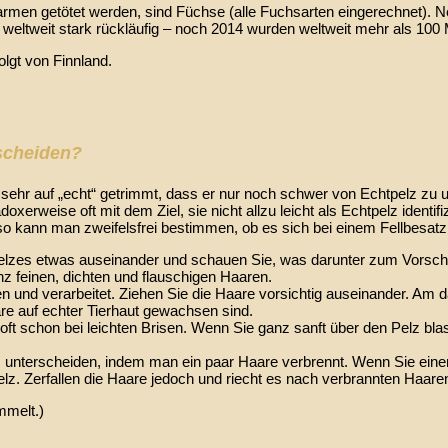
lzfarmen getötet werden, sind Füchse (alle Fuchsarten eingerechnet). 
t weltweit stark rückläufig – noch 2014 wurden weltweit mehr als 100 M
olgt von Finnland.
rscheiden?
 sehr auf „echt“ getrimmt, dass er nur noch schwer von Echtpelz zu 
erweise oft mit dem Ziel, sie nicht allzu leicht als Echtpelz identi
o kann man zweifelsfrei bestimmen, ob es sich bei einem Fellbesatz 
lzes etwas auseinander und schauen Sie, was darunter zum Vorschein
z feinen, dichten und flauschigen Haaren.
 und verarbeitet. Ziehen Sie die Haare vorsichtig auseinander. Am 
re auf echter Tierhaut gewachsen sind.
oft schon bei leichten Brisen. Wenn Sie ganz sanft über den Pelz bl
unterscheiden, indem man ein paar Haare verbrennt. Wenn Sie eine
. Zerfallen die Haare jedoch und riecht es nach verbrannten Haaren
melt.)