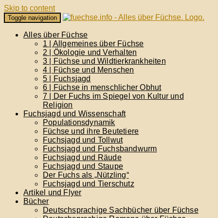
Skip to content
Toggle navigation
Alles über Füchse
1 | Allgemeines über Füchse
2 | Ökologie und Verhalten
3 | Füchse und Wildtierkrankheiten
4 | Füchse und Menschen
5 | Fuchsjagd
6 | Füchse in menschlicher Obhut
7 | Der Fuchs im Spiegel von Kultur und
Religion
Fuchsjagd und Wissenschaft
Populationsdynamik
Füchse und ihre Beutetiere
Fuchsjagd und Tollwut
Fuchsjagd und Fuchsbandwurm
Fuchsjagd und Räude
Fuchsjagd und Staupe
Der Fuchs als „Nützling“
Fuchsjagd und Tierschutz
Artikel und Flyer
Bücher
Deutschsprachige Sachbücher über Füchse