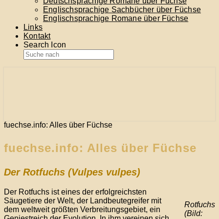
Deutschsprachige Romane über Füchse
Englischsprachige Sachbücher über Füchse
Englischsprachige Romane über Füchse
Links
Kontakt
Search Icon
… alles über Füchse
fuechse.info
fuechse.info: Alles über Füchse
fuechse.info: Alles über Füchse
Der Rotfuchs (Vulpes vulpes)
Der Rotfuchs ist eines der erfolgreichsten
Säugetiere der Welt, der Landbeutegreifer mit
Rotfuchs
dem weltweit größten Verbreitungsgebiet, ein
(Bild:
Geniestreich der Evolution. In ihm vereinen sich