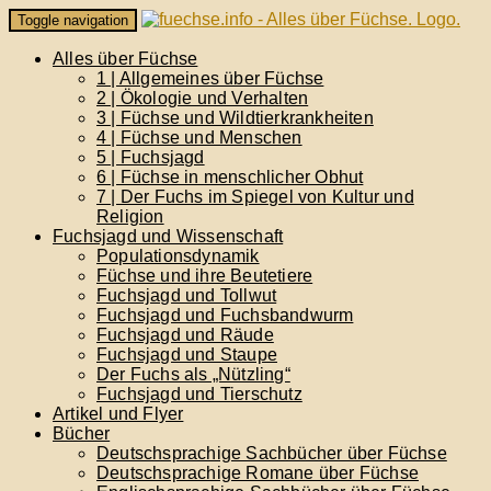
Skip
Toggle navigation
to
content
Alles über Füchse
1 | Allgemeines über Füchse
2 | Ökologie und Verhalten
3 | Füchse und Wildtierkrankheiten
4 | Füchse und Menschen
5 | Fuchsjagd
6 | Füchse in menschlicher Obhut
7 | Der Fuchs im Spiegel von Kultur und
Religion
Fuchsjagd und Wissenschaft
Populationsdynamik
Füchse und ihre Beutetiere
Fuchsjagd und Tollwut
Fuchsjagd und Fuchsbandwurm
Fuchsjagd und Räude
Fuchsjagd und Staupe
Der Fuchs als „Nützling“
Fuchsjagd und Tierschutz
Artikel und Flyer
Bücher
Deutschsprachige Sachbücher über Füchse
Deutschsprachige Romane über Füchse