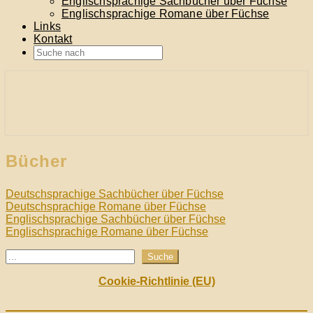
Englischsprachige Sachbücher über Füchse
Englischsprachige Romane über Füchse
Links
Kontakt
Search
Icon
… alles über Füchse
fuechse.info
Bücher
Bücher
Deutschsprachige Sachbücher über Füchse
Deutschsprachige Romane über Füchse
Englischsprachige Sachbücher über Füchse
Englischsprachige Romane über Füchse
Suchen
Suche
Cookie-Richtlinie (EU)