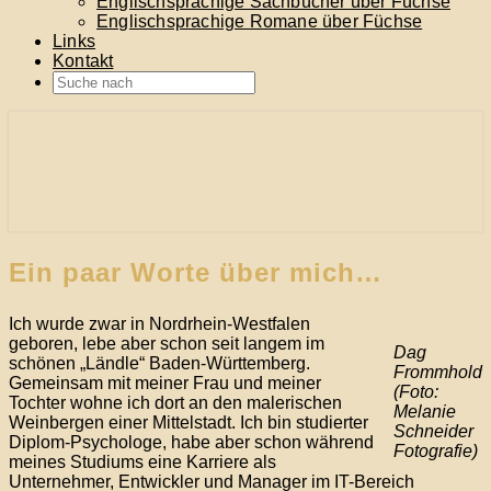
Englischsprachige Sachbücher über Füchse
Englischsprachige Romane über Füchse
Links
Kontakt
Search
Icon
… alles über Füchse
fuechse.info
Ein
Ein paar Worte über mich…
paar
Worte
über
Ich wurde zwar in Nordrhein-Westfalen
mich…
geboren, lebe aber schon seit langem im
Dag
schönen „Ländle“ Baden-Württemberg.
Frommhold
Gemeinsam mit meiner Frau und meiner
(Foto:
Tochter wohne ich dort an den malerischen
Melanie
Weinbergen einer Mittelstadt. Ich bin studierter
Schneider
Diplom-Psychologe, habe aber schon während
Fotografie)
meines Studiums eine Karriere als
Unternehmer, Entwickler und Manager im IT-Bereich