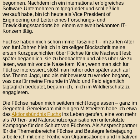
begonnen. Nachdem ich ein international erfolgreiches
Software-Unternehmen mitgegründet und schließlich
verkauft habe, bin ich heute als Vice President of
Engineering und Leiter eines Forschungs- und
Entwicklungsstandorts bei einem weltweit bekannten IT-
Konzern tätig.
Füchse haben mich schon immer fasziniert – im zarten Alter
von fünf Jahren hielt ich in krakeliger Blockschrift meine
ersten Kurzgeschichten über Füchse für die Nachwelt fest;
später begann ich, sie zu beobachten und alles über sie zu
lesen, was mir vor die Nase kam. Klar, wenn man sich für
Füchse interessiert, stößt man früher oder später auch auf
das Thema Jagd, und als mir bewusst zu werden begann,
was das für meine Freunde in Wald und Feld eigentlich
tagtäglich bedeutet, begann ich, mich im Wildtierschutz zu
engagieren.
Die Füchse haben mich seitdem nicht losgelassen – ganz im
Gegenteil. Gemeinsam mit einigen Mitstreitern habe ich etwa
das
Aktionsbündnis Fuchs
ins Leben gerufen, eine von mehr
als 70 Tier- und Naturschutzorganisationen unterstützte
Kampagne für den Schutz von Füchsen. Als Ansprechpartner
für die Themenbereiche Füchse und Beutegreiferbejagung
arbeite ich mit einer Reihe von Organisationen und Initiativen