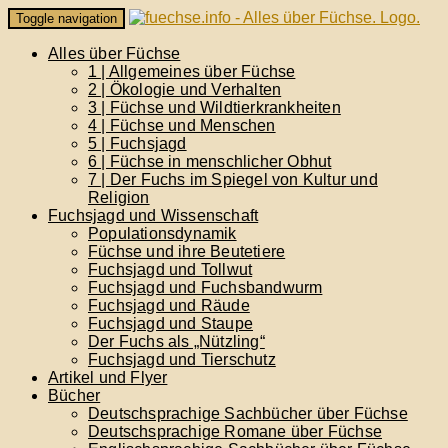
Skip
Toggle navigation
to
content
Alles über Füchse
1 | Allgemeines über Füchse
2 | Ökologie und Verhalten
3 | Füchse und Wildtierkrankheiten
4 | Füchse und Menschen
5 | Fuchsjagd
6 | Füchse in menschlicher Obhut
7 | Der Fuchs im Spiegel von Kultur und
Religion
Fuchsjagd und Wissenschaft
Populationsdynamik
Füchse und ihre Beutetiere
Fuchsjagd und Tollwut
Fuchsjagd und Fuchsbandwurm
Fuchsjagd und Räude
Fuchsjagd und Staupe
Der Fuchs als „Nützling“
Fuchsjagd und Tierschutz
Artikel und Flyer
Bücher
Deutschsprachige Sachbücher über Füchse
Deutschsprachige Romane über Füchse